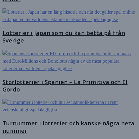
Lotterier i Japan som du kan betta på från
Sverige
Storlotterier i Spanien – La Primitiva och El
Gordo
Turnummer i lotterier och kanske några heta
nummer