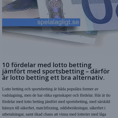
10 fördelar med lotto betting
jämfört med sportsbetting – därför
är lotto betting ett bra alternativ.
Lotto betting och sportsbetting är båda populära former av
vadslagning, men de har olika egenskaper och fördelar. Här är tio
fördelar med lotto betting jämfört med sportsbetting, med särskild
hänsyn till säkerhet, matchfixning, oddsberäkningar, säkerhet i
utbetalningar, samt ökad chans att vinna med lotterier med låga