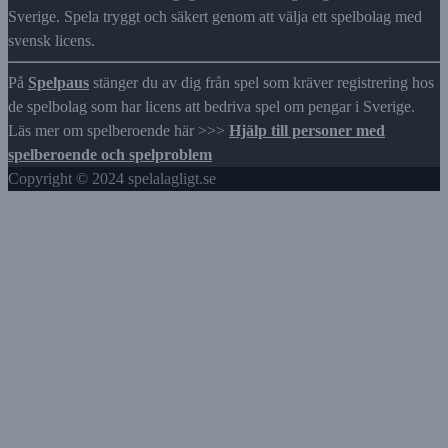
Sverige. Spela tryggt och säkert genom att välja ett spelbolag med
svensk licens.
På
Spelpaus
stänger du av dig från spel som kräver registrering hos
de spelbolag som har licens att bedriva spel om pengar i Sverige.
Läs mer om spelberoende här >>>
Hjälp till personer med
spelberoende och spelproblem
Copyright © 2024 spelalagligt.se