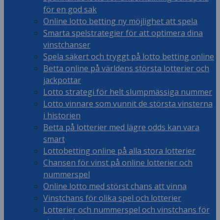
för en god sak
Online lotto betting ny möjlighet att spela
Smarta spelstrategier för att optimera dina
vinstchanser
Spela säkert och tryggt på lotto betting online
Betta online på världens största lotterier och
jackpottar
Lotto strategi för helt slumpmässiga nummer
Lotto vinnare som vunnit de största vinsterna
i historien
Betta på lotterier med lägre odds kan vara
smart
Lottobetting online på alla stora lotterier
Chansen för vinst på online lotterier och
nummerspel
Online lotto med störst chans att vinna
Vinstchans för olika spel och lotterier
Lotterier och nummerspel och vinstchans för