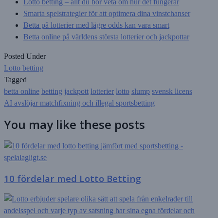
Lotto betting – allt du bör veta om hur det fungerar
Smarta spelstrategier för att optimera dina vinstchanser
Betta på lotterier med lägre odds kan vara smart
Betta online på världens största lotterier och jackpottar
Posted Under
Lotto betting
Tagged
betta online
betting
jackpott
lotterier
lotto
slump
svensk licens
Post
AI avslöjar matchfixning och illegal sportsbetting
navigation
You may like these posts
10 fördelar med Lotto Betting