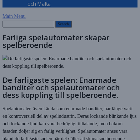
och Malta
Main Menu
Farliga spelautomater skapar
spelberoende
De farligaste spelen: Enarmade
banditer och spelautomater och
dess koppling till spelberoende.
Spelautomater, även kända som enarmade banditer, har länge varit
en kontroversiell del av spelindustrin. Deras lockande blinkande ljus
och lockande ljud kan vara bedrägligt tilltalande, men bakom
fasaden döljer sig en farlig verklighet. Spelautomater anses vara
bland de farligaste spelen när det gäller att skapa spelberoende.