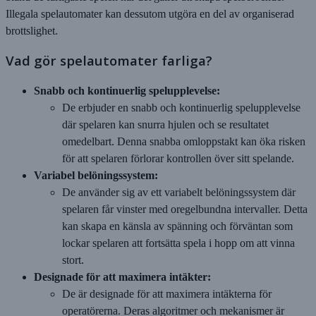
Illegala spelautomater kan dessutom utgöra en del av organiserad
brottslighet.
Vad gör spelautomater farliga?
Snabb och kontinuerlig spelupplevelse:
De erbjuder en snabb och kontinuerlig spelupplevelse
där spelaren kan snurra hjulen och se resultatet
omedelbart. Denna snabba omloppstakt kan öka risken
för att spelaren förlorar kontrollen över sitt spelande.
Variabel belöningssystem:
De använder sig av ett variabelt belöningssystem där
spelaren får vinster med oregelbundna intervaller. Detta
kan skapa en känsla av spänning och förväntan som
lockar spelaren att fortsätta spela i hopp om att vinna
stort.
Designade för att maximera intäkter:
De är designade för att maximera intäkterna för
operatörerna. Deras algoritmer och mekanismer är