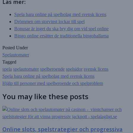
Läs mer:
Spela bara online på spelbolag med svensk licens
Drömmen om storvinst lockar till spel
Bonusar är inget du ska bry dig om vid spel online
Bingo online ersätter de traditionella bingohallarna
Posted Under
Spelautomater
Tagged
spela
spelautomater
spelberoende
spelsidor
svensk licens
Post
Spela bara online på spelbolag med svensk licens
navigation
Hjälp till personer med spelberoende och spelproblem
You may like these posts
Online slots, spelstrategier och progressiva