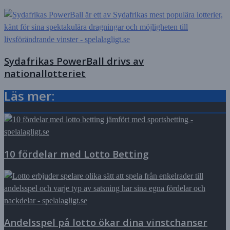
Sydafrikas PowerBall drivs av
nationallotteriet
Läs mer:
10 fördelar med Lotto Betting
Andelsspel på lotto ökar dina vinstchanser