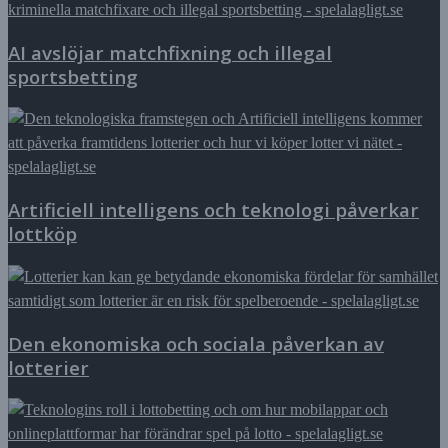
AI avslöjar matchfixning och illegal
sportsbetting
Artificiell intelligens och teknologi påverkar
lottköp
Den ekonomiska och sociala påverkan av
lotterier