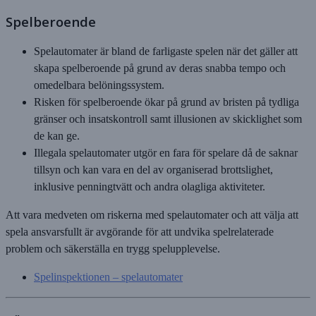
Spelberoende
Spelautomater är bland de farligaste spelen när det gäller att
skapa spelberoende på grund av deras snabba tempo och
omedelbara belöningssystem.
Risken för spelberoende ökar på grund av bristen på tydliga
gränser och insatskontroll samt illusionen av skicklighet som
de kan ge.
Illegala spelautomater utgör en fara för spelare då de saknar
tillsyn och kan vara en del av organiserad brottslighet,
inklusive penningtvätt och andra olagliga aktiviteter.
Att vara medveten om riskerna med spelautomater och att välja att
spela ansvarsfullt är avgörande för att undvika spelrelaterade
problem och säkerställa en trygg spelupplevelse.
Spelinspektionen – spelautomater