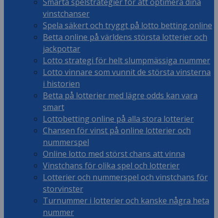
Smarta spelstrategier för att optimera dina
vinstchanser
Spela säkert och tryggt på lotto betting online
Betta online på världens största lotterier och
jackpottar
Lotto strategi för helt slumpmässiga nummer
Lotto vinnare som vunnit de största vinsterna
i historien
Betta på lotterier med lägre odds kan vara
smart
Lottobetting online på alla stora lotterier
Chansen för vinst på online lotterier och
nummerspel
Online lotto med störst chans att vinna
Vinstchans för olika spel och lotterier
Lotterier och nummerspel och vinstchans för
storvinster
Turnummer i lotterier och kanske några heta
nummer