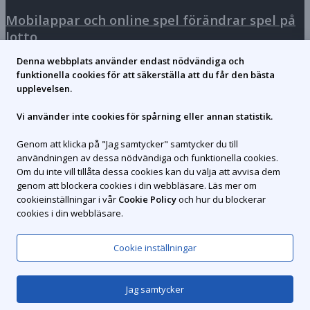
Mobilappar och online spel förändrar spel på
lotto
Denna webbplats använder endast nödvändiga och
Läs mer:
funktionella cookies för att säkerställa att du får den bästa
upplevelsen.
spelalagligt.se är en blogg om lotto betting, online spel, information
om spelbolag som har en svensk licens från
Spelinspektionen
samt
Vi använder inte cookies för spårning eller annan statistik.
tips och rekommendationer kring spel online.
Genom att klicka på "Jag samtycker" samtycker du till
användningen av dessa nödvändiga och funktionella cookies.
Det är inte olagligt att spela på ett internationellt spelbolag utan
Om du inte vill tillåta dessa cookies kan du välja att avvisa dem
svensk licens, men det olagligt för dessa bolag att göra reklam i
genom att blockera cookies i din webbläsare. Läs mer om
Sverige. Spela tryggt och säkert genom att välja ett spelbolag med
cookieinställningar i vår
Cookie Policy
och hur du blockerar
svensk licens.
cookies i din webbläsare.
På
Spelpaus
stänger du av dig från spel som kräver registrering hos
Cookie inställningar
de spelbolag som har licens att bedriva spel om pengar i Sverige.
Läs mer om spelberoende här >>>
Hjälp till personer med
spelberoende och spelproblem
Jag samtycker
Copyright © 2024 spelalagligt.se