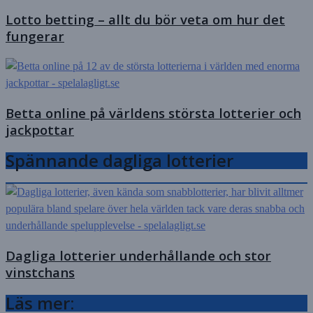
Lotto betting – allt du bör veta om hur det
fungerar
Betta online på världens största lotterier och
jackpottar
Spännande dagliga lotterier
Dagliga lotterier underhållande och stor
vinstchans
Läs mer: