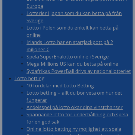
Europa
Lotterier i Japan som du kan betta på från
Sverige
Lotto i Polen som du enkelt kan betta på
online
Irlands Lotto har en startjackpott på 2
miljoner €
Spela SuperEnalotto online i Sverige
Mega Millions US kan du betta på online
Sydafrikas PowerBall drivs av nationallotteriet
Lotto betting
10 fördelar med Lotto Betting
Lotto betting – allt du bör veta om hur det
fungerar
Andelsspel på lotto ökar dina vinstchanser
Spännande lotto för underhållning och spela
för en god sak
Online lotto betting ny möjlighet att spela