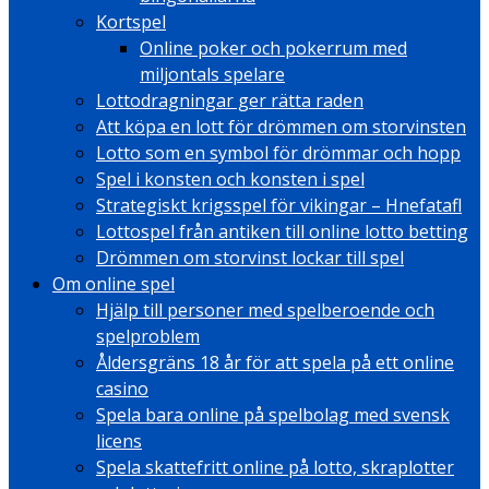
Kortspel
Online poker och pokerrum med
miljontals spelare
Lottodragningar ger rätta raden
Att köpa en lott för drömmen om storvinsten
Lotto som en symbol för drömmar och hopp
Spel i konsten och konsten i spel
Strategiskt krigsspel för vikingar – Hnefatafl
Lottospel från antiken till online lotto betting
Drömmen om storvinst lockar till spel
Om online spel
Hjälp till personer med spelberoende och
spelproblem
Åldersgräns 18 år för att spela på ett online
casino
Spela bara online på spelbolag med svensk
licens
Spela skattefritt online på lotto, skraplotter