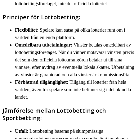
lottobettingsföretaget, inte det officiella lotteriet.
Principer för Lottobetting:
Flexibilitet:
Spelare kan satsa på olika lotterier runt om i
världen från en enda plattform.
Omedelbara utbetalningar:
Vinster betalas omedelbart av
lottobettingsföretaget. När du vinner motsvarar vinsten precis
det som den officiella lottoarrangören betalar ut till sina
vinnare, efter avdrag av eventuella lokala skatter. Utbetalning
av vinster är garanterad och alla vinster är kommissionsfria.
Förbättrad tillgänglighet:
Tillgång till lotterier från hela
världen, även för spelare som inte befinner sig i det aktuella
landet.
Jämförelse mellan Lottobetting och
Sportbetting:
Utfall:
Lottobetting baseras på slumpmässiga
nummerdragningsprocesser medan sportbetting involverar