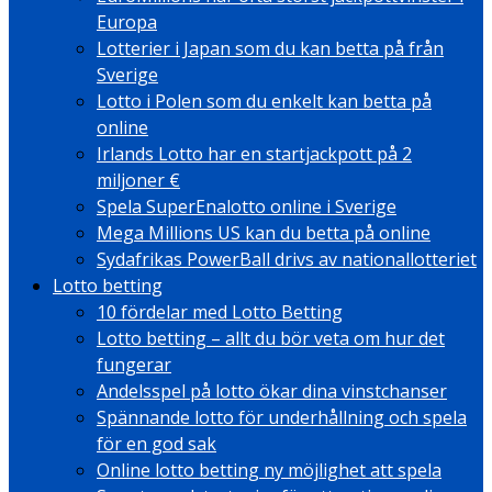
Europa
Lotterier i Japan som du kan betta på från
Sverige
Lotto i Polen som du enkelt kan betta på
online
Irlands Lotto har en startjackpott på 2
miljoner €
Spela SuperEnalotto online i Sverige
Mega Millions US kan du betta på online
Sydafrikas PowerBall drivs av nationallotteriet
Lotto betting
10 fördelar med Lotto Betting
Lotto betting – allt du bör veta om hur det
fungerar
Andelsspel på lotto ökar dina vinstchanser
Spännande lotto för underhållning och spela
för en god sak
Online lotto betting ny möjlighet att spela