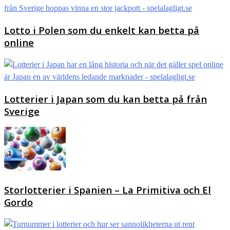
Lotto i Polen som du enkelt kan betta på
online
Lotterier i Japan som du kan betta på från
Sverige
Storlotterier i Spanien – La Primitiva och El
Gordo