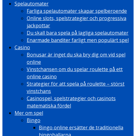
Spelautomater
Farliga spelautomater skapar spelberoende
Online slots, spelstrategier och progressiva
jackpottar
Du skall bara spela på lagliga spelautomater
Enarmade banditer farligt men populärt spel
Casino
Bonusar är inget du ska bry dig om vid spel
online
Vinstchansen om du spelar roulette på ett
online casino
Strategier för att spela på roulette – störst
vinstchans
Casinospel, spelstrategier och casinots
matematiska fördel
Mer om spel
Bingo
Bingo online ersätter de traditionella
bingohallarna