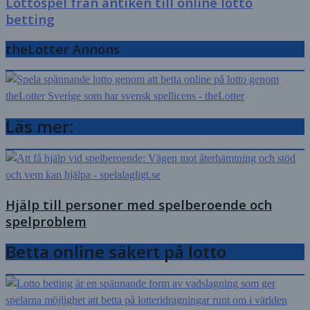
Lottospel från antiken till online lotto
betting
theLotter Annons
Läs mer:
Hjälp till personer med spelberoende och
spelproblem
Betta online säkert på lotto