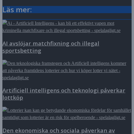
Läs mer:
AI avslöjar matchfixning och illegal
sportsbetting
Artificiell intelligens och teknologi påverkar
lottköp
Den ekonomiska och sociala påverkan av