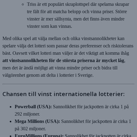
Triss är ett populärt skraplottspel där spelarna skrapar
tre fält för att matcha belopp och vinna priser. Större
vinster är mer sällsynta, men det finns även mindre
vinster som kan vinnas.
Med olika spel att välja mellan och olika vinstsannolikheter kan
spelare välja det lotteri som passar deras preferenser och risktolerans
bäst. Oavsett vilket lotteri man väljer är det viktigt att komma ihåg
att vinstsannolikheten för de största priserna är mycket låg
,
men det är ändå möjligt att vinna mindre priser och bidra till
välgörenhet genom att delta i lotterier i Sverige.
Chansen till vinst internationella lotterier:
Powerball (USA):
Sannolikhet för jackpotten är cirka 1 på
292 miljoner.
Mega Millions (USA):
Sannolikhet för jackpotten är cirka 1
på 302 miljoner.
EuroMillions (Europa):
Sannolikhet för jackpotten är cirka