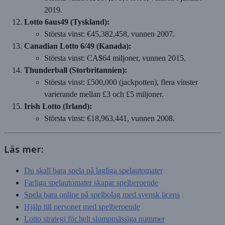
2019.
Lotto 6aus49 (Tyskland):
Största vinst: €45,382,458, vunnen 2007.
Canadian Lotto 6/49 (Kanada):
Största vinst: CA$64 miljoner, vunnen 2015.
Thunderball (Storbritannien):
Största vinst: £500,000 (jackpotten), flera vinster
varierande mellan £3 och £5 miljoner.
Irish Lotto (Irland):
Största vinst: €18,963,441, vunnen 2008.
Läs mer:
Du skall bara spela på lagliga spelautomater
Farliga spelautomater skapar spelberoende
Spela bara online på spelbolag med svensk licens
Hjälp till personer med spelberoende
Lotto strategi för helt slumpmässiga nummer