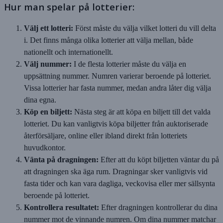
Hur man spelar på lotterier:
Välj ett lotteri:
Först måste du välja vilket lotteri du vill delta
i. Det finns många olika lotterier att välja mellan, både
nationellt och internationellt.
Välj nummer:
I de flesta lotterier måste du välja en
uppsättning nummer. Numren varierar beroende på lotteriet.
Vissa lotterier har fasta nummer, medan andra låter dig välja
dina egna.
Köp en biljett:
Nästa steg är att köpa en biljett till det valda
lotteriet. Du kan vanligtvis köpa biljetter från auktoriserade
återförsäljare, online eller ibland direkt från lotteriets
huvudkontor.
Vänta på dragningen:
Efter att du köpt biljetten väntar du på
att dragningen ska äga rum. Dragningar sker vanligtvis vid
fasta tider och kan vara dagliga, veckovisa eller mer sällsynta
beroende på lotteriet.
Kontrollera resultatet:
Efter dragningen kontrollerar du dina
nummer mot de vinnande numren. Om dina nummer matchar