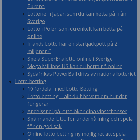
Europa
Lotterier i Japan som du kan betta på från
Sverige
Lotto i Polen som du enkelt kan betta på
online
Irlands Lotto har en startjackpott på 2
miljoner €
Spela SuperEnalotto online i Sverige
Mega Millions US kan du betta på online
Sydafrikas PowerBall drivs av nationallotteriet
Lotto betting
10 fördelar med Lotto Betting
Lotto betting – allt du bör veta om hur det
fungerar
Andelsspel på lotto ökar dina vinstchanser
Spännande lotto för underhållning och spela
för en god sak
Online lotto betting ny möjlighet att spela