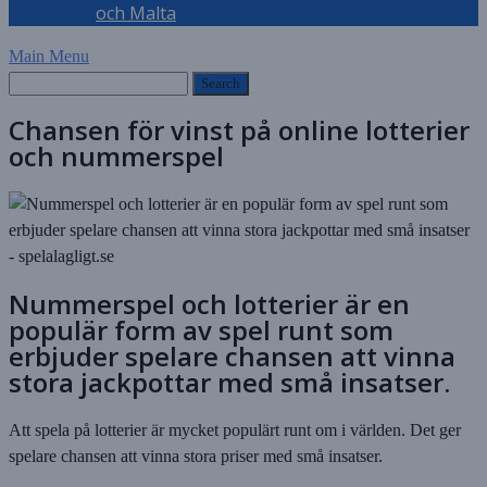
och Malta
Main Menu
Chansen för vinst på online lotterier
och nummerspel
Nummerspel och lotterier är en
populär form av spel runt som
erbjuder spelare chansen att vinna
stora jackpottar med små insatser.
Att spela på lotterier är mycket populärt runt om i världen. Det ger
spelare chansen att vinna stora priser med små insatser.