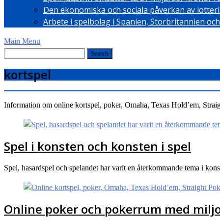
Den ekonomiska och sociala påverkan av lotteri
Arbete i spelbolag i Spanien, Storbritannien oc
Main Menu
kortspel
Information om online kortspel, poker, Omaha, Texas Hold’em, Straight
Spel i konsten och konsten i spel
Spel, hasardspel och spelandet har varit en återkommande tema i konst
Online poker och pokerrum med miljo