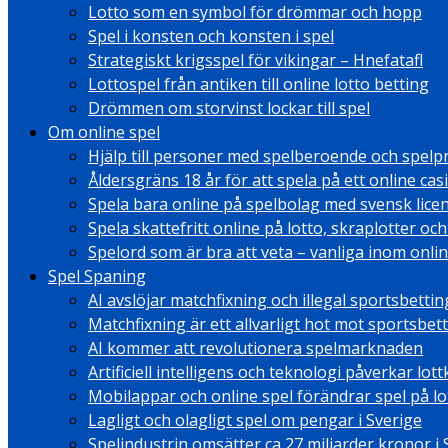
Lotto som en symbol för drömmar och hopp
Spel i konsten och konsten i spel
Strategiskt krigsspel för vikingar – Hnefatafl
Lottospel från antiken till online lotto betting
Drömmen om storvinst lockar till spel
Om online spel
Hjälp till personer med spelberoende och spel
Åldersgräns 18 år för att spela på ett online cas
Spela bara online på spelbolag med svensk lice
Spela skattefritt online på lotto, skraplotter och
Spelord som är bra att veta – vanliga inom onlin
Spel Spaning
AI avslöjar matchfixning och illegal sportsbettin
Matchfixning är ett allvarligt hot mot sportsbet
AI kommer att revolutionera spelmarknaden
Artificiell intelligens och teknologi påverkar lot
Mobilappar och online spel förändrar spel på lo
Lagligt och olagligt spel om pengar i Sverige
Spelindustrin omsätter ca 27 miljarder kronor i 