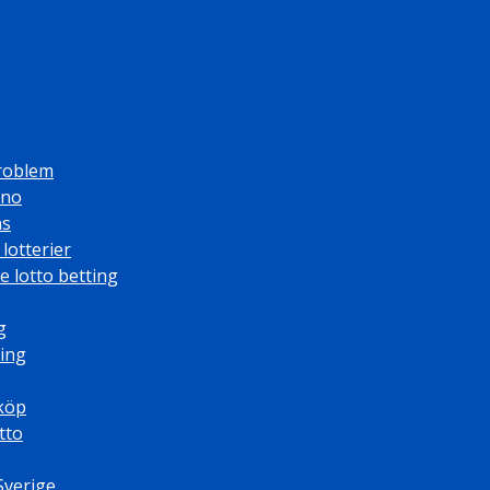
problem
ino
ns
 lotterier
e lotto betting
g
ting
tköp
tto
Sverige