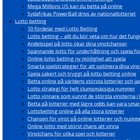
Mega Millions US kan du betta på online
Sydafrikas PowerBall drivs av nationallotteriet
Lotto betting
10 fördelar med Lotto Betting
Lotto betting – allt du bör veta om hur det fung
Andelsspel på lotto ökar dina vinstchanser
Spännande lotto för underhållning och spela fö
Online lotto betting ny möjlighet att spela
Smarta spelstrategier för att optimera dina vin
Spela säkert och tryggt på lotto betting online
Betta online på världens största lotterier och j
Lotto strategi för helt slumpmässiga nummer
Lotto vinnare som vunnit de största vinsterna i 
Betta på lotterier med lägre odds kan vara smar
Lottobetting online på alla stora lotterier
Chansen för vinst på online lotterier och numm
Online lotto med störst chans att vinna
Vinstchans för olika spel och lotterier