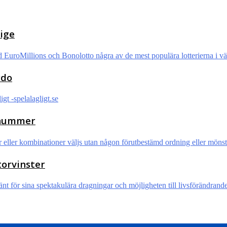
rige
rdo
 nummer
torvinster